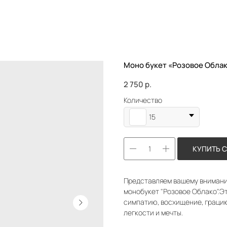
Моно букет «Розовое Обла
2 750
р.
Количество
15
КУПИТЬ 
Представляем вашему внимани
монобукет "Розовое Облако".Э
симпатию, восхищение, граци
легкости и мечты.