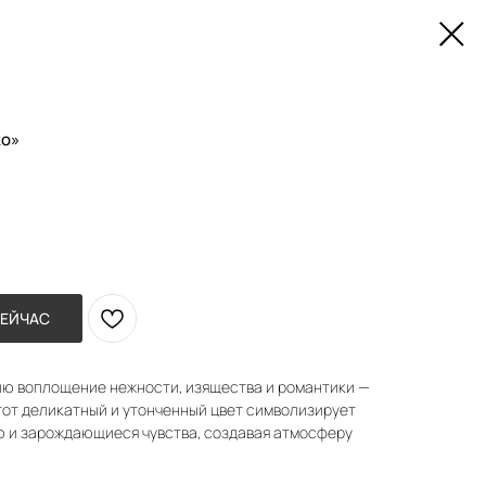
ко»
СЕЙЧАС
ю воплощение нежности, изящества и романтики —
тот деликатный и утонченный цвет символизирует
ю и зарождающиеся чувства, создавая атмосферу